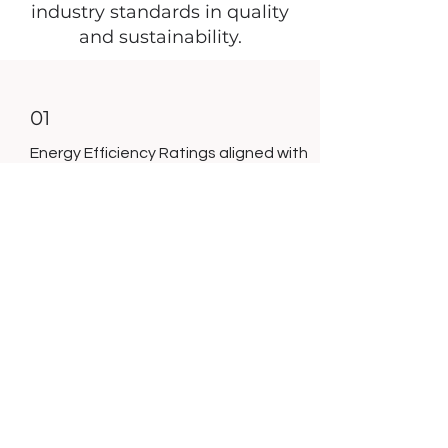
industry standards in quality
and sustainability.
01
Energy Efficiency Ratings aligned with
EU standards
02
Sustainable Forestry Certifications
for timber used